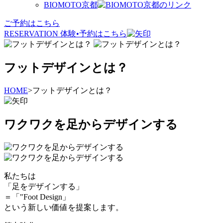
BIOMOTO京都
ご予約はこちら
RESERVATION
体験•予約
は
こちら
フットデザインとは？
HOME
>
フットデザインとは？
ワクワクを足からデザインする
私たちは
「
足をデザインする
」
＝「
"Foot Design
」
という
新しい価値
を
提案
します。